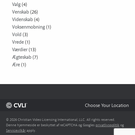
Valg
(4)
Venskab
(26)
Videnskab
(4)
Voksenmobning
(1)
Vold
(3)
Vrede
(1)
Værdier
(13)
Ægteskab
(7)
Ære
(1)
Choose Your Location
© 2026 Christian Video Licensing International, LLC. All rights reserved.
Denne hjemmeside er beskyttet af reCAPTCHA og Googles
privatlivspolitik
og
Servicevilkår
apply.