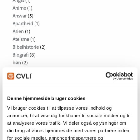
Angst
(1)
Anime
(1)
Ansvar
(5)
Apartheid
(1)
Asien
(1)
Ateisme
(1)
Bibelhistorie
(2)
Biografi
(8)
bøn
(2)
Dannelse
(3)
Drama
(75)
Dukkefilm
(1)
DVD RELEASES
(75)
Denne hjemmeside bruger cookies
Nyheder
(75)
Vi bruger cookies til at tilpasse vores indhold og
Dæmoni
(1)
annoncer, til at vise dig funktioner til sociale medier og til
Egoisme
(1)
at analysere vores trafik. Vi deler også oplysninger om
Ensomhed
(5)
din brug af vores hjemmeside med vores partnere inden
Etik
(2)
for sociale medier, annonceringspartnere og