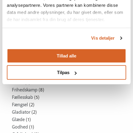
Eutanasi
(2)
analysepartnere. Vores partnere kan kombinere disse
Eventyr
(12)
data med andre oplysninger, du har givet dem, eller som
Falskneri
(1)
de har indsamlet fra din brug af deres tjenester.
Familie
(35)
Fantasi
(3)
Fattigdom
(8)
Vis detaljer
Filmkunst
(1)
Flygtninge
(7)
Tillad alle
Forbrydelse
(1)
Forfatter
(2)
Tilpas
Forsoning
(11)
Fortid
(7)
Frihedskamp
(8)
Fællesskab
(5)
Fængsel
(2)
Gladiator
(2)
Glæde
(1)
Godhed
(1)