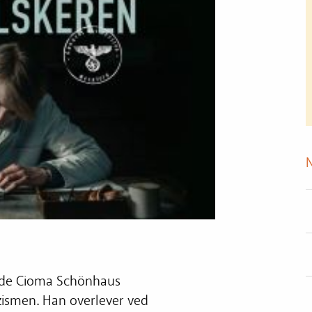
 jøde Cioma Schönhaus
azismen. Han overlever ved