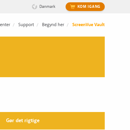
Danmark
KOM IGANG
enter
Support
Begynd her
ScreenVue Vault
Gør det rigtige