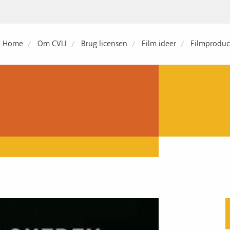
Home
Om CVLI
Brug licensen
Film ideer
Filmproduc