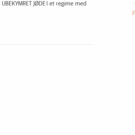
N UBEKYMRET JØDE I et regime med
F