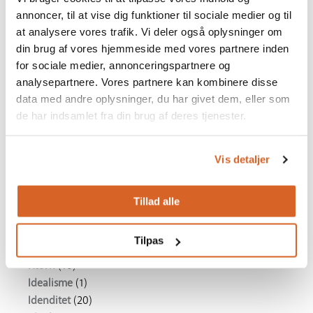
Fortid
(7)
annoncer, til at vise dig funktioner til sociale medier og til
Frihedskamp
(8)
at analysere vores trafik. Vi deler også oplysninger om
Fællesskab
(5)
din brug af vores hjemmeside med vores partnere inden
Fængsel
(2)
for sociale medier, annonceringspartnere og
Gladiator
(2)
analysepartnere. Vores partnere kan kombinere disse
Glæde
(1)
data med andre oplysninger, du har givet dem, eller som
Godhed
(1)
de har indsamlet fra din brug af deres tjenester.
Grådighed
(3)
Gyser
(4)
Vis detaljer
Had
(2)
Handicap
(4)
Hjælpsomhed
(12)
Tillad alle
Holocaust
(1)
Humor
(6)
Tilpas
Håb
(25)
Hævn
(10)
Idealisme
(1)
Idenditet
(20)