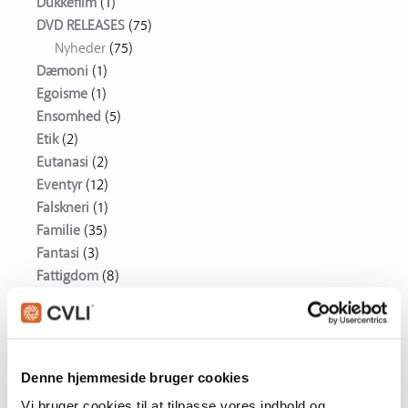
Dukkefilm
(1)
DVD RELEASES
(75)
Nyheder
(75)
Dæmoni
(1)
Egoisme
(1)
Ensomhed
(5)
Etik
(2)
Eutanasi
(2)
Eventyr
(12)
Falskneri
(1)
Familie
(35)
Fantasi
(3)
Fattigdom
(8)
Filmkunst
(1)
Flygtninge
(7)
Forbrydelse
(1)
Forfatter
(2)
Denne hjemmeside bruger cookies
Forsoning
(11)
Vi bruger cookies til at tilpasse vores indhold og