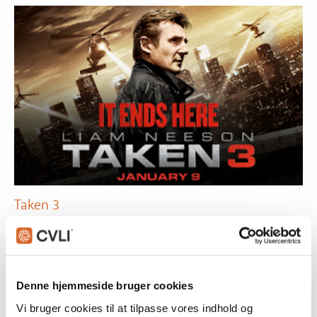
Taken 3
Liam Neeson, Forest Whitaker, Famke Janssen, Maggie Grace
og Dougray Scott er alle sammen skuespillere i
verdensklasse. De er tilsammen med til at gøre "Taken 3" til
en filmoplevelse, der på mange måder er rigtig seværdig,...
Denne hjemmeside bruger cookies
SE MERE
Vi bruger cookies til at tilpasse vores indhold og