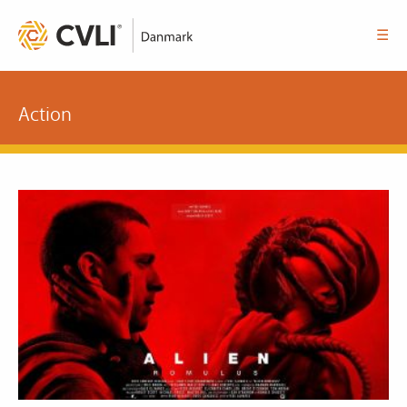
☰
Action