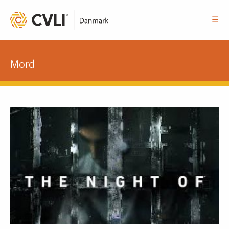
☰
Mord