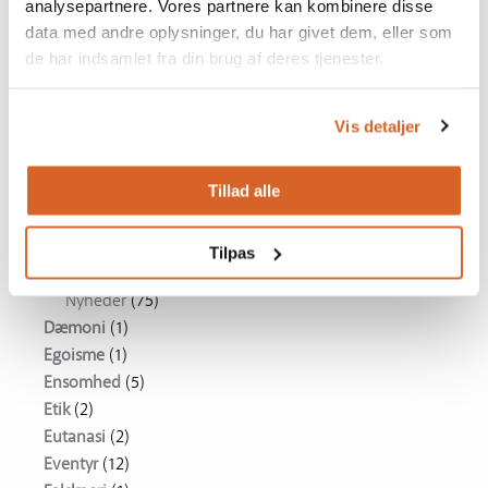
Ansvar
(5)
analysepartnere. Vores partnere kan kombinere disse
Apartheid
(1)
data med andre oplysninger, du har givet dem, eller som
Asien
(1)
de har indsamlet fra din brug af deres tjenester.
Ateisme
(1)
Bibelhistorie
(2)
Vis detaljer
Biografi
(8)
bøn
(2)
Dannelse
(3)
Tillad alle
Drama
(75)
Dukkefilm
(1)
Tilpas
DVD RELEASES
(75)
Nyheder
(75)
Dæmoni
(1)
Egoisme
(1)
Ensomhed
(5)
Etik
(2)
Eutanasi
(2)
Eventyr
(12)