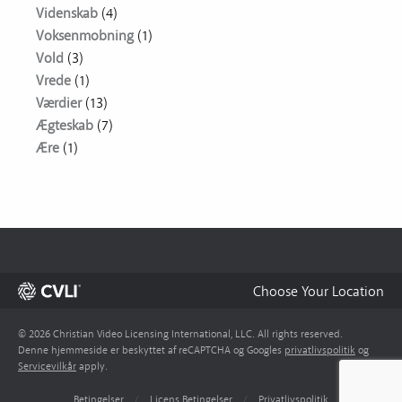
Videnskab
(4)
Voksenmobning
(1)
Vold
(3)
Vrede
(1)
Værdier
(13)
Ægteskab
(7)
Ære
(1)
Choose Your Location
© 2026 Christian Video Licensing International, LLC. All rights reserved.
Denne hjemmeside er beskyttet af reCAPTCHA og Googles
privatlivspolitik
og
Servicevilkår
apply.
Betingelser
/
Licens Betingelser
/
Privatlivspolitik