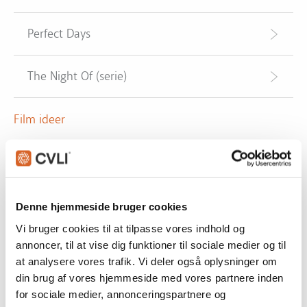
Perfect Days
The Night Of (serie)
Film ideer
Action
(14)
Afrika
(3)
Agent
(3)
Aktiv dødshjælp
(1)
Denne hjemmeside bruger cookies
Aliens
(1)
Vi bruger cookies til at tilpasse vores indhold og
Anden verdenskrig
(18)
annoncer, til at vise dig funktioner til sociale medier og til
Anger
(2)
at analysere vores trafik. Vi deler også oplysninger om
Angst
(1)
din brug af vores hjemmeside med vores partnere inden
Anime
(1)
for sociale medier, annonceringspartnere og