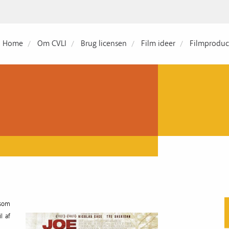
Home
Om CVLI
Brug licensen
Film ideer
Filmproduc
, som
l af