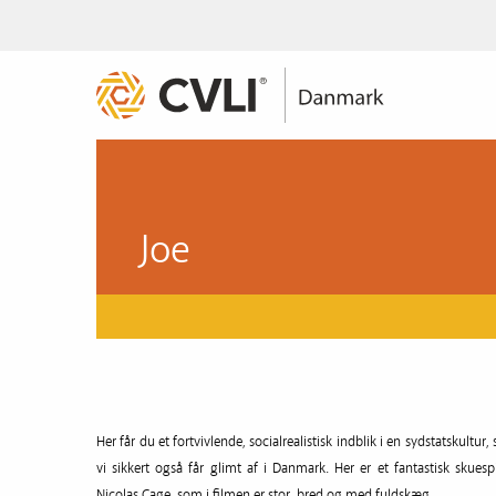
Joe
Her får du et fortvivlende, socialrealistisk indblik i en sydstatskultur
vi sikkert også får glimt af i Danmark. Her er et fantastisk skuespi
Nicolas Cage, som i filmen er stor, bred og med fuldskæg.