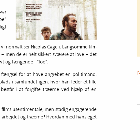
var
oe”
igt
vi normalt ser Nicolas Cage i. Langsomme film
 – men de er helt sikkert sværere at lave – det
vt og fængende i “Joe”.
 i fængsel for at have angrebet en politimand.
ads i samfundet igen, hvor han leder et lille
består i at forgifte træerne ved hjælp af en
ne films usentimentale, men stadig engagerende
et af arbejdet og træerne? Hvordan med hans eget