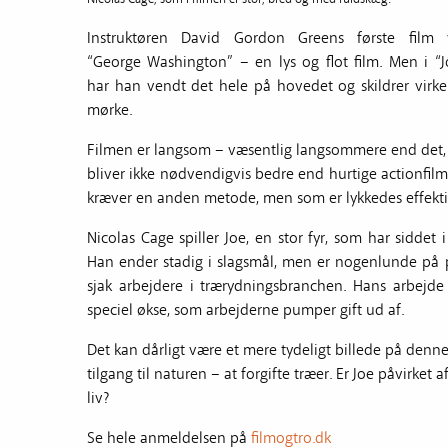
Instruktøren David Gordon Greens første film 
“George Washington” – en lys og flot film. Men i “J
har han vendt det hele på hovedet og skildrer virkel
mørke.
Filmen er langsom – væsentlig langsommere end det, 
bliver ikke nødvendigvis bedre end hurtige actionfilm
kræver en anden metode, men som er lykkedes effekti
Nicolas Cage spiller Joe, en stor fyr, som har siddet
Han ender stadig i slagsmål, men er nogenlunde på pl
sjak arbejdere i trærydningsbranchen. Hans arbejde 
speciel økse, som arbejderne pumper gift ud af.
Det kan dårligt være et mere tydeligt billede på den
tilgang til naturen – at forgifte træer. Er Joe påvirk
liv?
Se hele anmeldelsen på
filmogtro.dk