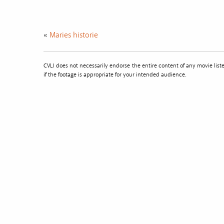
«
Maries historie
CVLI does not necessarily endorse the entire content of any movie li
if the footage is appropriate for your intended audience.