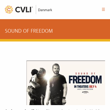
☰
SOUND OF FREEDOM