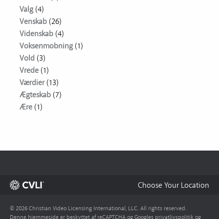
Valg
(4)
Venskab
(26)
Videnskab
(4)
Voksenmobning
(1)
Vold
(3)
Vrede
(1)
Værdier
(13)
Ægteskab
(7)
Ære
(1)
Choose Your Location
© 2026 Christian Video Licensing International, LLC. All rights reserved.
Denne hjemmeside er beskyttet af reCAPTCHA og Googles
privatlivspolitik
og