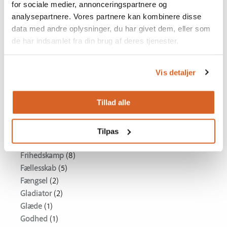
Eutanasi
(2)
for sociale medier, annonceringspartnere og
Eventyr
(12)
analysepartnere. Vores partnere kan kombinere disse
data med andre oplysninger, du har givet dem, eller som
Falskneri
(1)
de har indsamlet fra din brug af deres tjenester.
Familie
(35)
Fantasi
(3)
Fattigdom
(8)
Vis detaljer
Filmkunst
(1)
Flygtninge
(7)
Tillad alle
Forbrydelse
(1)
Forfatter
(2)
Forsoning
(11)
Tilpas
Fortid
(7)
Frihedskamp
(8)
Fællesskab
(5)
Fængsel
(2)
Gladiator
(2)
Glæde
(1)
Godhed
(1)