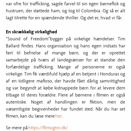
var ofre for trafficking, sagde farvel til sin egen børneflok og
hustruen, der støttede ham, og tog til Colombia. Og så er alt
lagt tilrette for en spændende thriller. Og det er, hvad vi får.
En skrækkelig virkelighed
“Sound of Freedom”bygger på virkelige hændelser. Tim
Ballard findes. Hans organisation og hans egen indsats har
ført til befrielse af mange børn, og der er oprettet
samarbejde på tværs af landegrænser for at standse den
forfærdelige trafficking. Mange af personerne er også
virkelige. Tim fik værdifuld hjælp af en betjent i Honduras og
af en tidligere mafioso, der havde fået dårlig samvittighed
og var begyndt at købe kidnappede børn for at levere dem
tilbage til deres forældre. Flere af børnene i filmen er også
autentiske. Noget af handlingen er fiktion, men de
væsentligste begivenheder har fundet sted. Når du har set
filmen, kan du læse mere
her
.
Se mere på
https://filmogtro.dk/