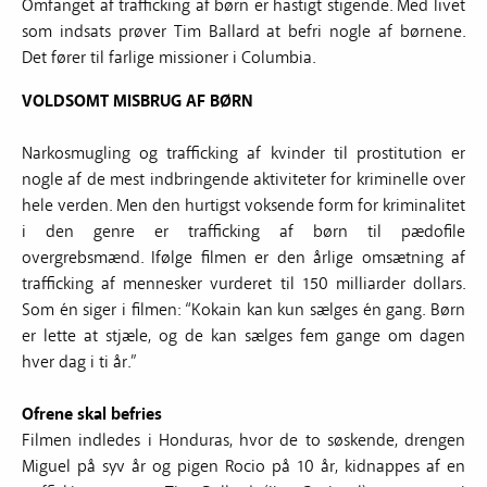
Omfanget af trafficking af børn er hastigt stigende. Med livet
som indsats prøver Tim Ballard at befri nogle af børnene.
Det fører til farlige missioner i Columbia.
VOLDSOMT MISBRUG AF BØRN
Narkosmugling og trafficking af kvinder til prostitution er
nogle af de mest indbringende aktiviteter for kriminelle over
hele verden. Men den hurtigst voksende form for kriminalitet
i den genre er trafficking af børn til pædofile
overgrebsmænd. Ifølge filmen er den årlige omsætning af
trafficking af mennesker vurderet til 150 milliarder dollars.
Som én siger i filmen: “Kokain kan kun sælges én gang. Børn
er lette at stjæle, og de kan sælges fem gange om dagen
hver dag i ti år.”
Ofrene skal befries
Filmen indledes i Honduras, hvor de to søskende, drengen
Miguel på syv år og pigen Rocio på 10 år, kidnappes af en