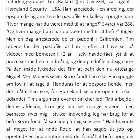
trafficking-gruppe. Tim Ballard (Jim Caviezel) var agent i
Homeland Security I USA. Han arbejdede i en afdeling, der
opsporede og arresterede pædofile. En kollega spurgte ham:
“Hvor mange har du været med til at fange?” Svaret var 288.
“Og hvor mange børn har du været med til at befri?” Ingen.
Men en dag arresterede de en pædofil i Californien. Tim
røbede for den pædofile, at han – efter at have set på
videoer med børnesex i 12 år – selv havde fået lyst til at
prøve sex med en mindreårig, og den pædofile lod sig narre.
På den måde lykkedes det Tim at befri den nu otteårige
Miguel. Men Miguels søster Rocio fandt han ikke. Han spurgte
om lov til at tage til Honduras for at opspore hende, men
det måtte han ikke, for Homeland Security opererer ikke i
udlandet. Tims argument overfor sin chef lød: “Mit arbejde i
denne afdeling, hvor jeg har set mange videoer med
børnesex, river mig i stykker indvendig. Jeg har brug for at
befri Rocio for at få samling på mig selv igen.” Han brændte
så meget for at finde Rocio, at han sagde sit job op,
oprettede en organisation med det formål at befri børn, der