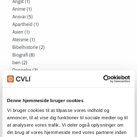
Angst
(1)
Anime
(1)
Ansvar
(5)
Apartheid
(1)
Asien
(1)
Ateisme
(1)
Bibelhistorie
(2)
Biografi
(8)
bøn
(2)
Dannelse
(3)
Drama
(75)
Dukkefilm
(1)
DVD RELEASES
(75)
Denne hjemmeside bruger cookies
Nyheder
(75)
Dæmoni
(1)
Vi bruger cookies til at tilpasse vores indhold og
Egoisme
(1)
annoncer, til at vise dig funktioner til sociale medier og til
Ensomhed
(5)
at analysere vores trafik. Vi deler også oplysninger om
Etik
(2)
din brug af vores hjemmeside med vores partnere inden